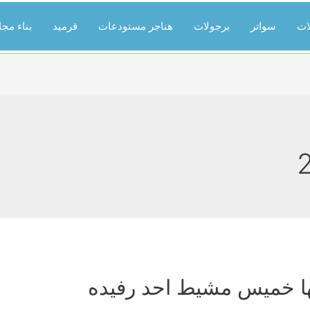
ات
سواتر
برجولات
هناجر مستودعات
قرميد
بناء مج
بها خميس مشيط احد رفيده