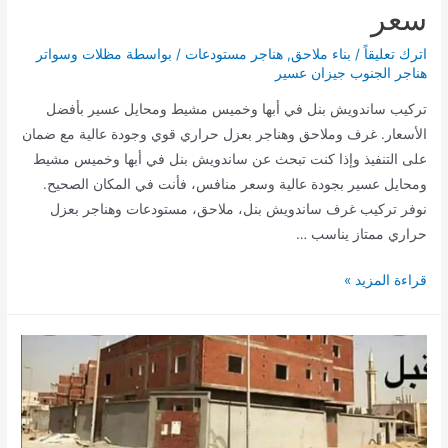
سعر
أهم
الأسئلة
اترك تعليقاً
/
بناء ملاحق
,
هناجر مستودعات
/ بواسطة
مظلات وسواتر
الشائعة
هناجر الجنوب جيزان عسير
تركيب ساندويش بنل في أبها وخميس مشيط ومحايل عسير بأفضل
الأسعار. غرف وملاحق وهناجر بعزل حراري قوي وجودة عالية مع ضمان
على التنفيذ وإذا كنت تبحث عن ساندويش بنل في أبها وخميس مشيط
ومحايل عسير بجودة عالية وسعر منافس، فأنت في المكان الصحيح.
نوفر تركيب غرف ساندويش بنل، ملاحق، مستودعات وهناجر بعزل
حراري ممتاز يناسب …
تركيب
قراءة المزيد »
ساندويش
بنل
في
ابها
وخميس
مشيط