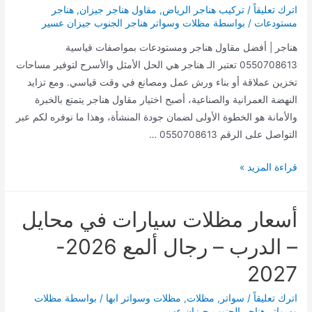
اترك تعليقاً
/
تركيب هناجر الرياض
,
مقاول هناجر جيزان
,
هناجر
مستودعات
/ بواسطة
مظلات وسواتر هناجر الجنوب جيزان عسير
هناجر | أفضل مقاول هناجر ومستودعات بمواصفات قياسية
0550708613 تعتبر الـ هناجر هي الحل الأمثل والأسرح لتوفير مساحات
تخزين عملاقة أو بناء ورش عمل ومصانع في وقت قياسي. ومع تزايد
النهضة العمرانية والصناعية، أصبح اختيار مقاول هناجر يتمتع بالخبرة
والأمانة هو الخطوة الأولى لضمان جودة المنشأة، وهذا ما نوفره لكم عبر
التواصل على الرقم 0550708613 …
هناجر|
قراءة المزيد »
افضل
مقاول
أسعار مظلات سيارات في محايل
هناجر
0550708613
– الدرب – رجال ألمع 2026-
2027
اترك تعليقاً
/
سواتر
,
مظلات
,
مظلات وسواتر ابها
/ بواسطة
مظلات
وسواتر هناجر الجنوب جيزان عسير