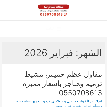
خطي
لى
لمحتوى
القائمة
Main
Menu
الشهر:
فبراير 2026
مقاول عظم خميس مشيط |
ترميم وهناجر بأسعار مميزه
0550708613
اترك تعليقاً
/
بناء مجالس
,
بناء ملاحق
,
ترميمات
/ بواسطة
مظلات
وسواتر هناجر الجنوب جيزان عسير