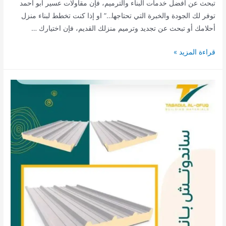
تبحث عن أفضل خدمات البناء والترميم، فإن مقاولات عسير ابو احمد
توفر لك الجودة والخبرة التي تحتاجها…” او إذا كنت تخطط لبناء منزل
أحلامك أو تبحث عن تجديد وترميم منزلك القديم، فإن اختيارك …
أفضل
قراءة المزيد »
مقاول
عظم
وترميم
|
مقاولات
عسير
ابو
احمد0550708613
|