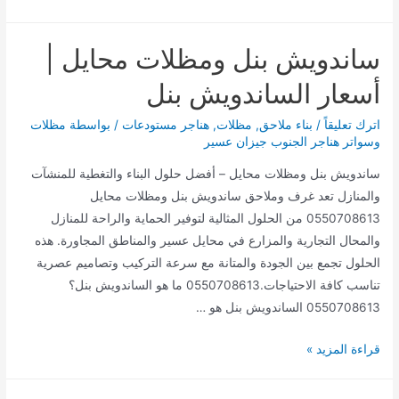
الساندويش
بنل
ساندويش بنل ومظلات محايل |
غرف
وملاحق
أسعار الساندويش بنل
في
أبها
اترك تعليقاً
/
بناء ملاحق
,
مظلات
,
هناجر مستودعات
/ بواسطة
مظلات
وسواتر هناجر الجنوب جيزان عسير
وخميس
مشيط
ساندويش بنل ومظلات محايل – أفضل حلول البناء والتغطية للمنشآت
والمنازل تعد غرف وملاحق ساندويش بنل ومظلات محايل
0550708613 من الحلول المثالية لتوفير الحماية والراحة للمنازل
والمحال التجارية والمزارع في محايل عسير والمناطق المجاورة. هذه
الحلول تجمع بين الجودة والمتانة مع سرعة التركيب وتصاميم عصرية
تناسب كافة الاحتياجات.0550708613 ما هو الساندويش بنل؟
0550708613 الساندويش بنل هو …
ساندويش
قراءة المزيد »
بنل
ومظلات