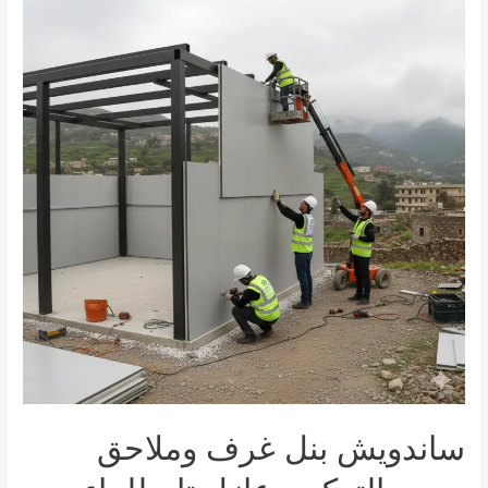
أبو
عريش
صبيا
|
أفضل
حماية
للمركبات
ساندويش بنل غرف وملاحق