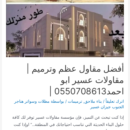
محايل
بافضل
سعر
أفضل مقاول عظم وترميم |
مقاولات عسير ابو
احمد0550708613 |
اترك تعليقاً
/
بناء ملاحق
,
ترميمات
/ بواسطة
مظلات وسواتر هناجر
الجنوب جيزان عسير
إذا كنت تبحث عن التميز، فإن مؤسسة مقاولات عسير توفر لك كافة
حلول البناء الحديثة التي تناسب احتياجاتك في المنطقة…” اوإذا كنت