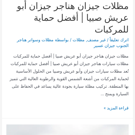
مظلات جيزان هناجر جيزان أبو
محايل
|
عريش صبيا | أفضل حماية
أسعار
للمركبات
الساندويش
بنل
اترك تعليقاً
/
غير مصنف
,
مظلات
/ بواسطة
مظلات وسواتر هناجر
الجنوب جيزان عسير
مظلات جيزان هناجر جيزان أبو عريش صبيا | أفضل حماية للمركبات
مظلات سيارات هناجر جيزان أبو عريش صبيا | أفضل حماية للمركبات
تُعد مظلات سيارات جيزان وأبو عريش وصبيا من الحلول الأساسية
لحماية المركبات من أشعة الشمس القوية والرطوبة العالية التي تتميز
بها المنطقة. تركيب مظلة سيارة بجودة عالية يساعد في الحفاظ على
السيارة ويمنح …
مظلات
قراءة المزيد »
جيزان
هناجر
جيزان