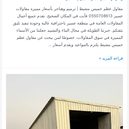
مقاول عظم خميس مشيط | ترميم وهناجر بأسعار مميزه مقاولات
عسير 0550708613 فأنت في المكان الصحيح. نقدم جميع أعمال
المقاولات العامة في منطقة عسير باحترافية عالية وجودة تنفيذ تليق
بثقتكم. خبرتنا الطويلة في مجال البناء والتشييد جعلتنا من الأسماء
المميزة في سوق المقاولات، خصوصًا لمن يبحث عن مقاول عظم
خميس مشيط يلتزم بالمواعيد ويقدم أسعار …
مقاول
قراءة المزيد »
عظم
خميس
مشيط
|
ترميم
وهناجر
بأسعار
مميزه
0550708613