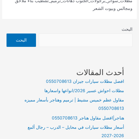
مظلات_سواتر_برجولات_الجنوب دهانات_ترميم_تشطيب بناء ملاحق
ومجالس وبيوت الشعر
البحث
البحث
أحدث المقالات
افضل مظلات سيارات جيزان 0550708613
مظلات احواش عسير 2026/انواعها واسعارها
مقاول عظم خميس مشيط | ترميم وهناجر بأسعار مميزه
0550708613
هناجر|افضل مقاول هناجر 0550708613
أسعار مظلات سيارات في محايل – الدرب – رجال ألمع
2026-2027