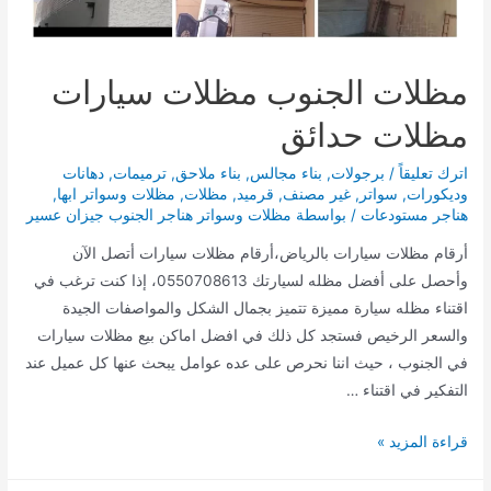
مظلات الجنوب مظلات سيارات
مظلات حدائق
اترك تعليقاً
/
برجولات
,
بناء مجالس
,
بناء ملاحق
,
ترميمات
,
دهانات
وديكورات
,
سواتر
,
غير مصنف
,
قرميد
,
مظلات
,
مظلات وسواتر ابها
,
هناجر مستودعات
/ بواسطة
مظلات وسواتر هناجر الجنوب جيزان عسير
أرقام مظلات سيارات بالرياض،أرقام مظلات سيارات أتصل الآن
وأحصل على أفضل مظله لسيارتك 0550708613، إذا كنت ترغب في
اقتناء مظله سيارة مميزة تتميز بجمال الشكل والمواصفات الجيدة
والسعر الرخيص فستجد كل ذلك في افضل اماكن بيع مظلات سيارات
في الجنوب ، حيث اننا نحرص على عده عوامل يبحث عنها كل عميل عند
التفكير في اقتناء …
مظلات
قراءة المزيد »
الجنوب