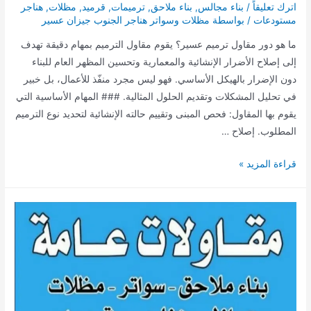
اترك تعليقاً
/
بناء مجالس
,
بناء ملاحق
,
ترميمات
,
قرميد
,
مظلات
,
هناجر
مستودعات
/ بواسطة
مظلات وسواتر هناجر الجنوب جيزان عسير
ما هو دور مقاول ترميم عسير؟ يقوم مقاول الترميم بمهام دقيقة تهدف
إلى إصلاح الأضرار الإنشائية والمعمارية وتحسين المظهر العام للبناء
دون الإضرار بالهيكل الأساسي. فهو ليس مجرد منفّذ للأعمال، بل خبير
في تحليل المشكلات وتقديم الحلول المثالية. ### المهام الأساسية التي
يقوم بها المقاول: فحص المبنى وتقييم حالته الإنشائية لتحديد نوع الترميم
المطلوب. إصلاح …
مقاول
قراءة المزيد »
ترميم