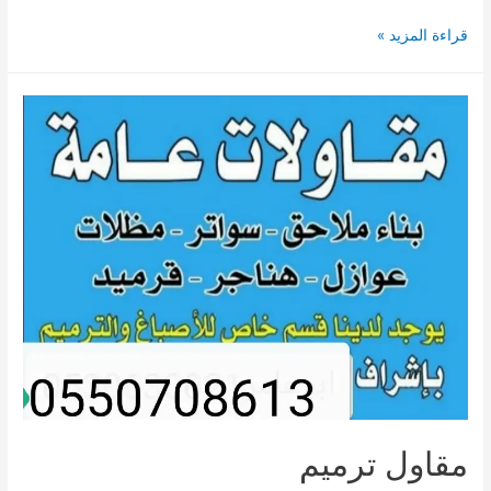
مظلات
قراءة المزيد »
وسواتر
صبيا
ابو
عريش
جيزان
|
افضل
تنفيذ
وجودة
عالية
مقاول ترميم