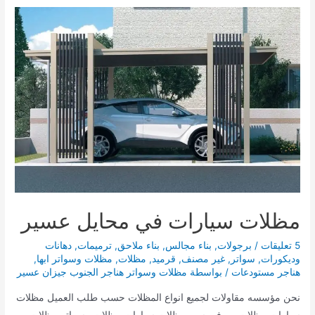
مظلات
سيارات
مظلات
حدائق
مظلات سيارات في محايل عسير
5 تعليقات
/
برجولات
,
بناء مجالس
,
بناء ملاحق
,
ترميمات
,
دهانات
وديكورات
,
سواتر
,
غير مصنف
,
قرميد
,
مظلات
,
مظلات وسواتر ابها
,
هناجر مستودعات
/ بواسطة
مظلات وسواتر هناجر الجنوب جيزان عسير
نحن مؤسسه مقاولات لجميع انواع المظلات حسب طلب العميل مظلات
سيارات مظلات بي في سي مظلات سيارات مظلات وسواتر مظلات