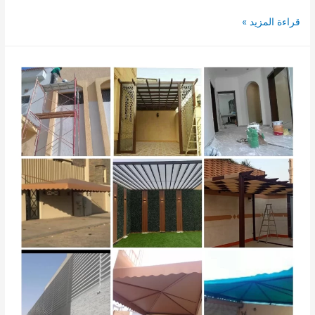
تركيب
قراءة المزيد »
هناجر
ابها
خميس
مشيط
جيزان
الدرب