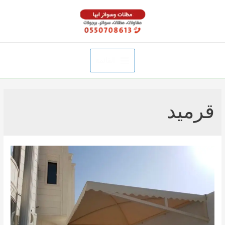
خطي
لى
لمحتوى
القائمة
Main
Menu
قرميد