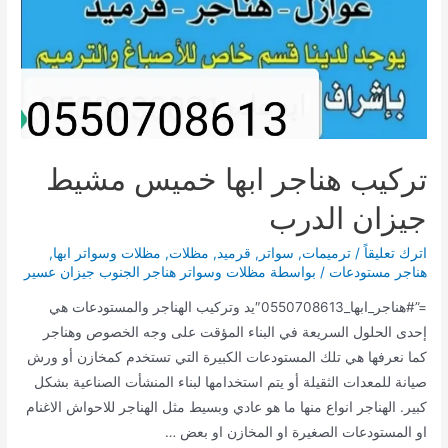
تركيب هناجر ابها خميس مشيط
جيزان الدرب
اترك تعليقاً
/
ترميمات
,
سواتر
,
قرميد
,
مظلات
,
مظلات وسواتر ابها
,
هناجر مستودعات
/ بواسطة
مظلات وسواتر هناجر الجنوب جيزان عسير
=”#هناجر_ابها_0550708613″يد وتركيب الهناجر والمستودعات هي
إحدى الحلول السريعة في البناء المؤقت على وجه الخصوص وهناجر
كما نعرفها هي تلك المستودعات الكبيرة التي تستخدم كمخازن أو ورش
صيانة للمعدات الثقيلة أو يتم استخدامها لبناء المنشأت الصناعية بشكل
كبير. الهناجر انواع منها ما هو عادي وبسيط مثل الهناجر للاحواش الاغنام
او المستودعات الصغيرة او المخازن او بعض …