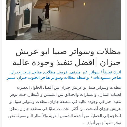
مظلات وسواتر صبيا ابو عريش
جيزان |افضل تنفيذ وجودة عالية
اترك تعليقاً
/
سواتر
,
غير مصنف
,
قرميد
,
مظلات
,
مقاول هناجر جيزان
,
هناجر مستودعات
/ بواسطة
مظلات وسواتر هناجر الجنوب جيزان عسير
مظلات وسواتر صبيا ابو عريش جيزان من أفضل الحلول العصرية
لحماية المنازل والسيارات والحدائق من الشمس والأمطار، حيث نوفر
تنفيذ احترافي وجودة عالية في منطقة جازان. مظلات وسواتر صبيا ابو
عريش جيزان أصبحت من أكثر الخدمات طلبًا في منطقة جازان، نظرًا
للحاجة إلى الحماية من أشعة الشمس القوية والأمطار الموسمية. نحن
نوفر تنفيذ جميع أنواع …