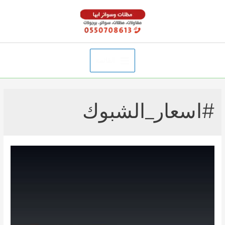
خطي
لى
لمحتوى
القائمة
Main
Menu
#اسعار_الشبوك