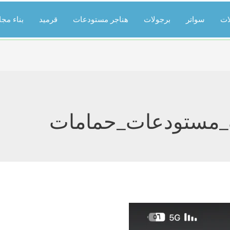
ات
سواتر
برجولات
هناجر مستودعات
قرميد
بناء مج
مستودعات_حمامات