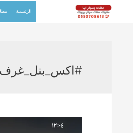
خطي
الرئيسية
مظل
لى
لمحتوى
#اكس_بنل_غرف_