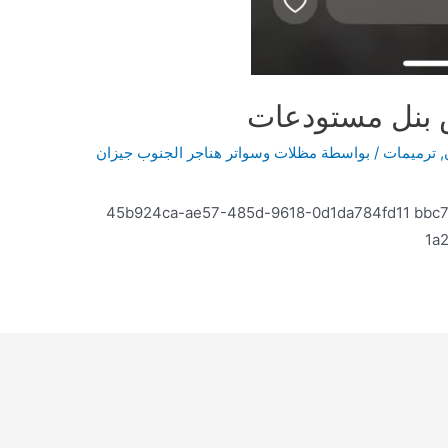
 بنل مستودعات
,
ترميمات
/ بواسطة
مظلات وسواتر هناجر الجنوب جيزان
45b924ca-ae57-485d-9618-0d1da784fd11 bbc
1a