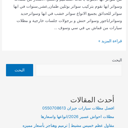
وسواتر ابها نقوم بتركيب سواتر بوثلين ظمان_عشر_سنوات في ابها
سواتر للحدائق بجميع الانواع سواتر خشب في ابها وسواترحديد
وسواتراباجور وسواتر حنش و برجولات جلسات خارجية و مظلات
سيارات من قماش بي في سي وسوف …
تركيب
قراءة المزيد »
سواتر
في
البحث
أبها
الجنوب
البحث
أحدث المقالات
افضل مظلات سيارات جيزان 0550708613
مظلات احواش عسير 2026/انواعها واسعارها
مقاول عظم خميس مشيط | ترميم وهناجر بأسعار مميزه