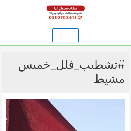
خطي
لى
لمحتوى
القائمة
Main
Menu
#تشطيب_فلل_خميس
مشيط