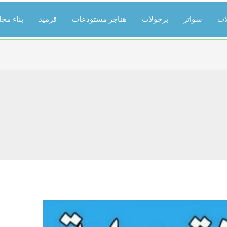
ات
سواتر
برجولات
هناجر مستودعات
قرميد
بناء مج