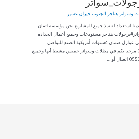
رجولات_سواتر
ت وسواتر هناجر الجنوب جيزان عسير
ن الجنوب 0564593480 يوجد لدينا استعداد لتنفيذ جميع المشاريع نحن مؤسسة اتقان
اتر#برجولات هناجر مستودعات وجميع أعمال الحداده
واالدهانات واالعوازل بجميع انواعها ترميم مباني عوازل ضمان ٥سنوات أمريكية الصنع للتواصل
0550708613 اتصال أو واتس#0550708613 مرحبا بكم في مظلات وسواتر خميس مشيط أبها وجميع