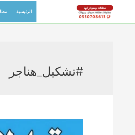
خطي
الرئيسية
مظل
لى
لمحتوى
#تشكيل_هناجر