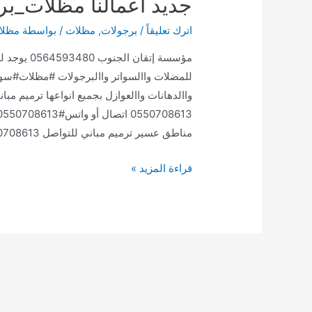
جديد أعمالنا مظلات_ب
اترك تعليقاً
/
برجولات
,
مظلات
/ بواسطة
مظلا
مؤسسة إتقا
للمضلات واالسواتر واالبرجولات #مظلات#سو
مناطق عسير ترميم مباني للتواصل 0550708613 اتصال أو …
جديد
قراءة المزيد »
أعمالنا
مظلات_برجولات_سواتر