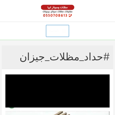
خطي
لى
لمحتوى
القائمة
Main
Menu
#حداد_مظلات_جيزان