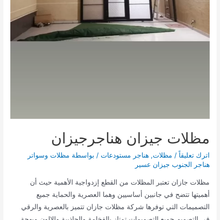
مظلات جيزان هناجرجيزان
اترك تعليقاً
/
مظلات
,
هناجر مستودعات
/ بواسطة
مظلات وسواتر
هناجر الجنوب جيزان عسير
مظلات جازان تعتبر المظلات من القطع إزدواجية الأهمية حيث أن
أهميتها تتضح في جانبين أساسيين وهما العصرية والحماية جميع
التصميمات التي توفرها شركة مظلات جازان تتميز بالعصرية والرقي
في التصميم جميع التصميمات تمتاز بالفخامة والجاذبية والالون مبهجة