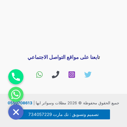
ت
ابعنا على مواقع التواصل الاجتماعي
اتصل بنا
راسلنا
جميع الحقوق محفوظة © 2026 مظلات وسواتر ابها |
0550708613
تصميم وتسويق : تك مارت 734057229