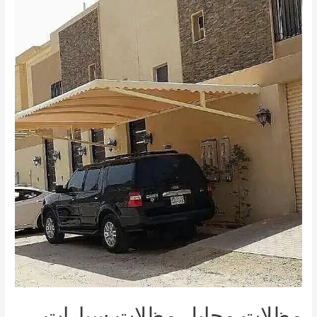
محايل
عسير
مظلات محايل مظلات سيارات