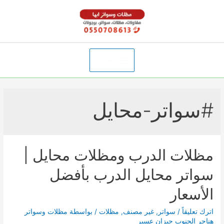
خطي
لى
لمحتوى
القائمة
Main
Menu
#سواتر-محايل
مظلات الدرب ومظلات محايل |
سواتر محايل الدرب بأفضل
الأسعار
اترك تعليقاً
/
سواتر
,
غير مصنف
,
مظلات
/ بواسطة
مظلات وسواتر
هناجر الجنوب جيزان عسير