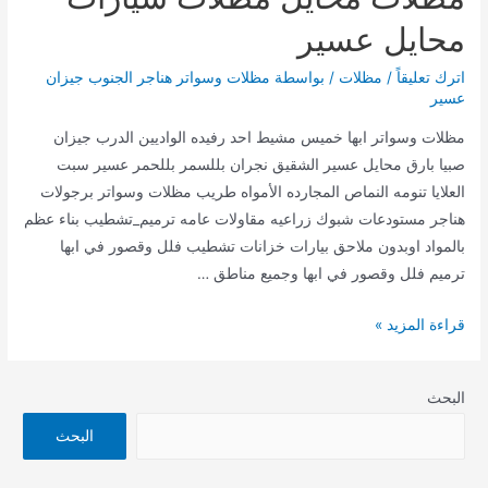
محايل عسير
اترك تعليقاً
/
مظلات
/ بواسطة
مظلات وسواتر هناجر الجنوب جيزان
عسير
مظلات وسواتر ابها خميس مشيط احد رفيده الواديين الدرب جيزان
صبيا بارق محايل عسير الشقيق نجران بللسمر بللحمر عسير سبت
العلايا تنومه النماص المجارده الأمواه طريب مظلات وسواتر برجولات
هناجر مستودعات شبوك زراعيه مقاولات عامه ترميم_تشطيب بناء عظم
بالمواد اوبدون ملاحق بيارات خزانات تشطيب فلل وقصور في ابها
ترميم فلل وقصور في ابها وجميع مناطق …
مظلات
قراءة المزيد »
محايل
مظلات
البحث
سيارات
محايل
البحث
عسير