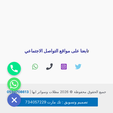
ت
ابعنا على مواقع التواصل الاجتماعي
اتصل بنا
راسلنا
جميع الحقوق محفوظة © 2026 مظلات وسواتر ابها |
0550708613
تصميم وتسويق : تك مارت 734057229