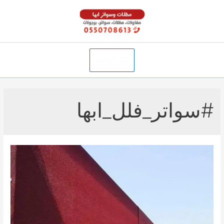
خطي
لى
لمحتوى
القائمة
Main
Menu
#سواتر_فلل_ابها