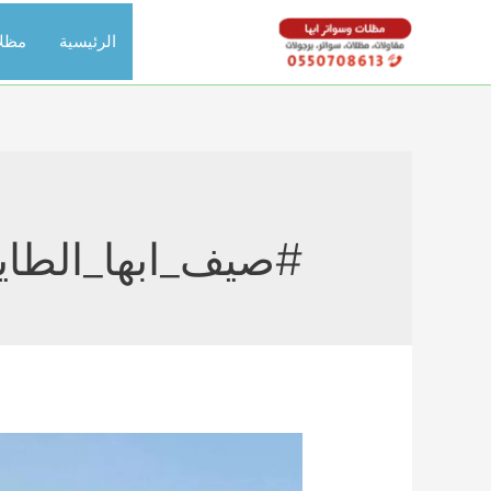
خطي
الرئيسية
مظل
لى
لمحتوى
#صيف_ابها_الطا