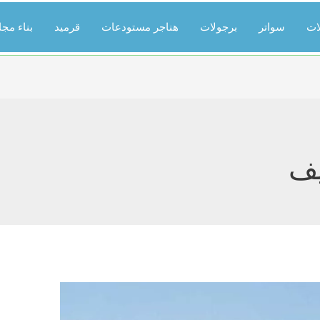
ات
سواتر
برجولات
هناجر مستودعات
قرميد
بناء مج
يف