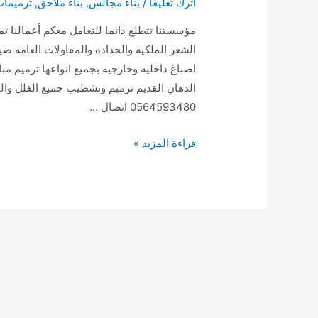
اترك تعليقاً
/
بناء مجالس
,
بناء ملاحق
,
ترميما
مؤسستنا تتطلع دائما للتعامل معكم أعمالنا ت
الشعر الملكيه والحداده والمقاولات العامه ص
اصباغ داخليه وخارجيه بجميع انواعها ترميم مب
0564593480 اتصال …
ترميم
قراءة المزيد »
تشطيب
بناء
ملاحق
ومجالس
خارجيه