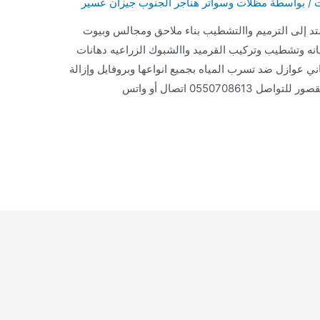
ت
/ بواسطة
مظلات وسواتر هناجر الجنوب جيزان عسير
متد إلى الترميم واالتشطيب بناء ملاحق ومجالس وبيوت
يانه وتشطيب وتركيب القرميد واالشبوك الزراعيه دهانات
اني عوازل ضد تسرب المياه بجميع انواعها وبروفايل وإزالة
الدهان القديم ترميم وتشطيب جميع الفلل والقصور للتواصل 0550708613 اتصال أو واتس