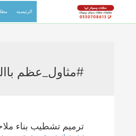
خطي
الرئيسية
مظل
لى
لمحتوى
#مثاول_عظم باال
ترميم تشطيب بناء ملا