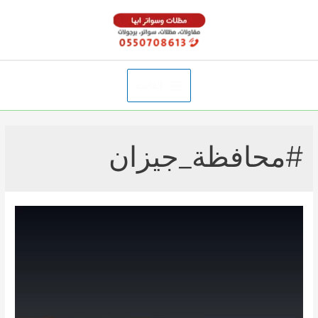
خطي
لى
لمحتوى
القائمة
Main
Menu
#محافظة_جيزان