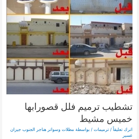
تشطيب ترميم فلل قصورابها
خميس مشيط
اترك تعليقاً
/
ترميمات
/ بواسطة
مظلات وسواتر هناجر الجنوب جيزان
عسير