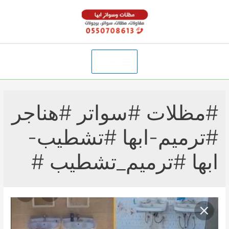
خطي
لى
لمحتوى
القائمة
Main
Menu
#مظلات #سواتر #هناجر
#ترميم-ابها #تشطيب-
ابها #ترميم_تشطيب #