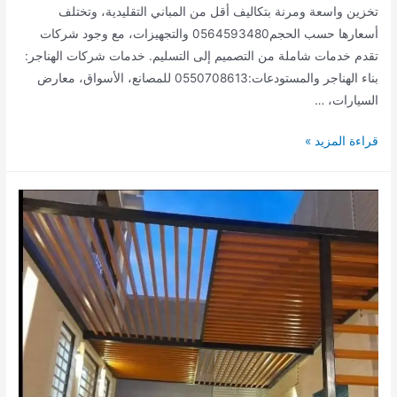
تخزين واسعة ومرنة بتكاليف أقل من المباني التقليدية، وتختلف
أسعارها حسب الحجم0564593480 والتجهيزات، مع وجود شركات
تقدم خدمات شاملة من التصميم إلى التسليم. خدمات شركات الهناجر:
بناء الهناجر والمستودعات:0550708613 للمصانع، الأسواق، معارض
السيارات، …
افضل
قراءة المزيد »
مقاول
تركيب
هناجر0550708613