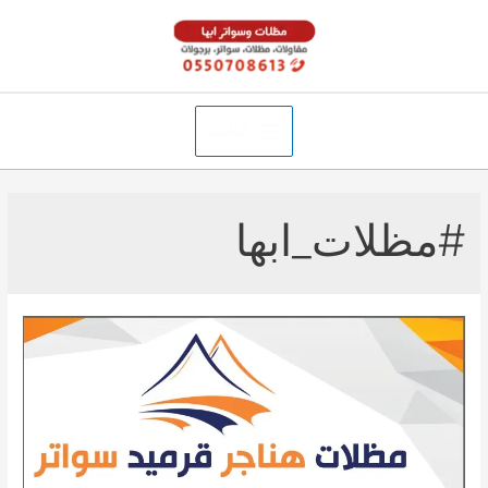
خطي
لى
لمحتوى
القائمة
Main
Menu
#مظلات_ابها