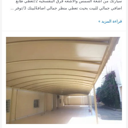
سيارتك من اشعة السمس والاشعه فرق البنفسجيه 2/تعطي طابع
اضافي جمالي للبيت بحيث تعطي منظر جمالي اضافةًلبيتك 3/توفر …
حداد
قراءة المزيد »
مظلات
سواتر
خميس
مشيط
الجنوب