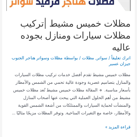
بجودة
عالية
مظلات خميس مشيط |تركيب
مظلات سيارات ومنازل بجوده
عاليه
اترك تعليقاً
/
سواتر
,
مظلات
/ بواسطة
مظلات وسواتر هناجر الجنوب
جيزان عسير
مظلات خميس مشيط تقدم أفضل خدمات تركيب مظلات السيارات
والمنازل بتصاميم عصرية وجودة عالية تحمي من الشمس والأمطار
بأسعار مناسبة. 🔹 المقالة مظلات خميس مشيط تُعد مظلات خميس
مشيط من أهم الحلول العملية التي يبحث عنها أصحاب المنازل
والمنشآت لحماية السيارات والممتلكات من أشعة الشمس القوية
والأمطار، خاصة مع التغيرات المناخية. وتوفر المظلات مزيجًا مثاليًا …
مظلات
قراءة المزيد »
خميس