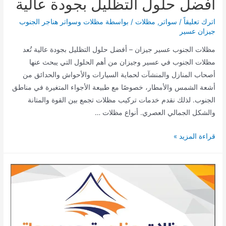
أفضل حلول التظليل بجودة عالية
مع
أهم
اترك تعليقاً
/
سواتر
,
مظلات
/ بواسطة
مظلات وسواتر هناجر الجنوب
جيزان عسير
الأسئلة
الشائعة
مظلات الجنوب عسير جيزان – أفضل حلول التظليل بجودة عالية تُعد
مظلات الجنوب في عسير وجيزان من أهم الحلول التي يبحث عنها
أصحاب المنازل والمنشآت لحماية السيارات والأحواش والحدائق من
أشعة الشمس والأمطار، خصوصًا مع طبيعة الأجواء المتغيرة في مناطق
الجنوب. لذلك نقدم خدمات تركيب مظلات تجمع بين القوة والمتانة
والشكل الجمالي العصري. أنواع مظلات …
مظلات
قراءة المزيد »
الجنوب
عسير
جيزان
–
أفضل
حلول
التظليل