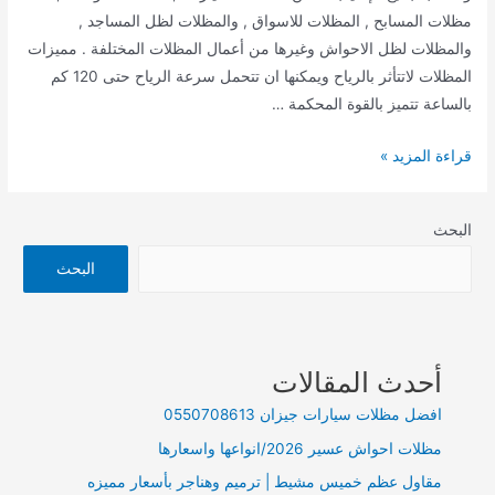
مظلات المسابح , المظلات للاسواق , والمظلات لظل المساجد ,
والمظلات لظل الاحواش وغيرها من أعمال المظلات المختلفة . مميزات
المظلات لاتتأثر بالرياح ويمكنها ان تتحمل سرعة الرياح حتى 120 كم
بالساعة تتميز بالقوة المحكمة …
مظلات
قراءة المزيد »
الجنوبpvcمظلات
سيارات
البحث
البحث
أحدث المقالات
افضل مظلات سيارات جيزان 0550708613
مظلات احواش عسير 2026/انواعها واسعارها
مقاول عظم خميس مشيط | ترميم وهناجر بأسعار مميزه