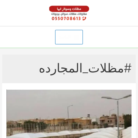
خطي
لى
لمحتوى
القائمة
Main
Menu
#مظلات_المجارده