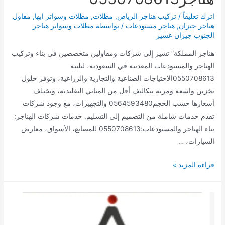
اترك تعليقاً
/
تركيب هناجر الرياض
,
مظلات
,
مظلات وسواتر ابها
,
مقاول
هناجر جيزان
,
هناجر مستودعات
/ بواسطة
مظلات وسواتر هناجر
الجنوب جيزان عسير
هناجر المملكة” تشير إلى شركات ومقاولين متخصصين في بناء وتركيب
الهناجر والمستودعات المعدنية في السعودية، لتلبية
0550708613الاحتياجات الصناعية والتجارية والزراعية، وتوفر حلول
تخزين واسعة ومرنة بتكاليف أقل من المباني التقليدية، وتختلف
أسعارها حسب الحجم0564593480 والتجهيزات، مع وجود شركات
تقدم خدمات شاملة من التصميم إلى التسليم. خدمات شركات الهناجر:
بناء الهناجر والمستودعات:0550708613 للمصانع، الأسواق، معارض
السيارات، …
افضل
قراءة المزيد »
مقاول
تركيب
هناجر0550708613