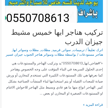
تركيب هناجر ابها خميس مشيط
جيزان الدرب
اترك تعليقاً
/
ترميمات
,
سواتر
,
قرميد
,
مظلات
,
مظلات وسواتر ابها
,
هناجر مستودعات
/ بواسطة
مظلات وسواتر هناجر الجنوب جيزان عسير
=”#هناجر_ابها_0550708613″يد وتركيب الهناجر والمستودعات هي
إحدى الحلول السريعة في البناء المؤقت على وجه الخصوص وهناجر
كما نعرفها هي تلك المستودعات الكبيرة التي تستخدم كمخازن أو ورش
صيانة للمعدات الثقيلة أو يتم استخدامها لبناء المنشأت الصناعية بشكل
كبير. الهناجر انواع منها ما هو عادي وبسيط مثل الهناجر للاحواش الاغنام
او المستودعات الصغيرة او المخازن او بعض …
تركيب
قراءة المزيد »