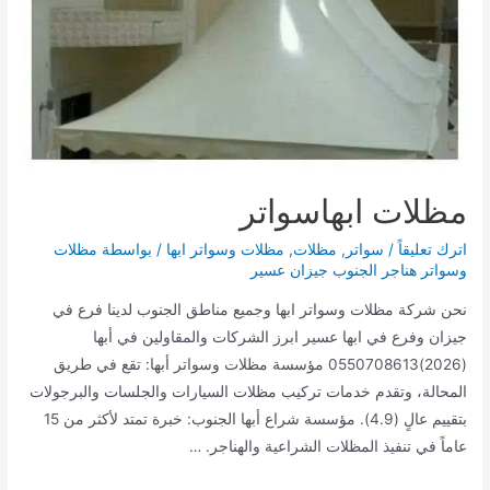
مظلات ابهاسواتر
اترك تعليقاً
/
سواتر
,
مظلات
,
مظلات وسواتر ابها
/ بواسطة
مظلات
وسواتر هناجر الجنوب جيزان عسير
نحن شركة مظلات وسواتر ابها وجميع مناطق الجنوب لدينا فرع في
جيزان وفرع في ابها عسير ابرز الشركات والمقاولين في أبها
(2026)0550708613 مؤسسة مظلات وسواتر أبها: تقع في طريق
المحالة، وتقدم خدمات تركيب مظلات السيارات والجلسات والبرجولات
بتقييم عالٍ (4.9). مؤسسة شراع أبها الجنوب: خبرة تمتد لأكثر من 15
عاماً في تنفيذ المظلات الشراعية والهناجر. …