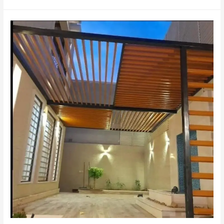
هناجر
ابها
خميس
مشيط
جيزان
الدرب