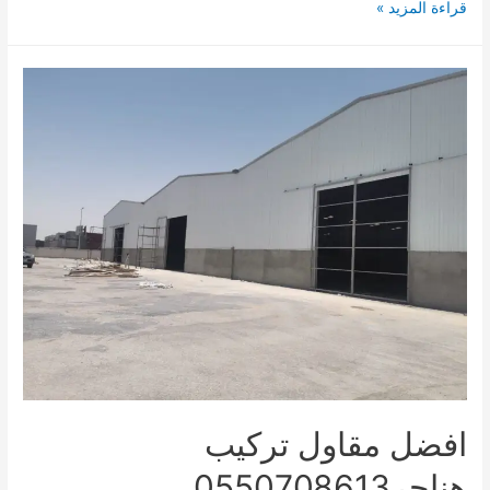
مظلات
قراءة المزيد »
ابهاسواتر
افضل مقاول تركيب
هناجر0550708613