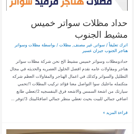
بجودة
عالية
حداد مظلات سواتر خميس
مشيط الجنوب
اترك تعليقاً
/
سواتر
,
غير مصنف
,
مظلات
/ بواسطة
مظلات وسواتر
هناجر الجنوب جيزان عسير
حدادومظلات وسواتر خميس مشيط الح نحن شركة مظلات سواتر
هناجر ومقاولات عامه نقدم افضل الخلول العصريه والحديثه في مجال
التظليل والسواتر وكذلك في اعمال الهناجر والمقاولات العظم شركه
متكتمله ماعليك سوا التواصل معنا فؤائد تركيب المطلات 1/تحمي
سيارتك من اشعة السمس والاشعه فرق البنفسجيه 2/تعطي طابع
اضافي جمالي للبيت بحيث تعطي منظر جمالي اضافةًلبيتك 3/توفر …
حداد
قراءة المزيد »
مظلات
سواتر