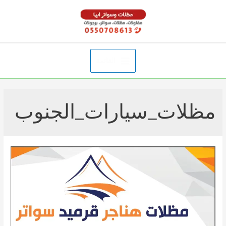
خطي
لى
لمحتوى
القائمة
Main
Menu
مظلات_سيارات_الجنوب