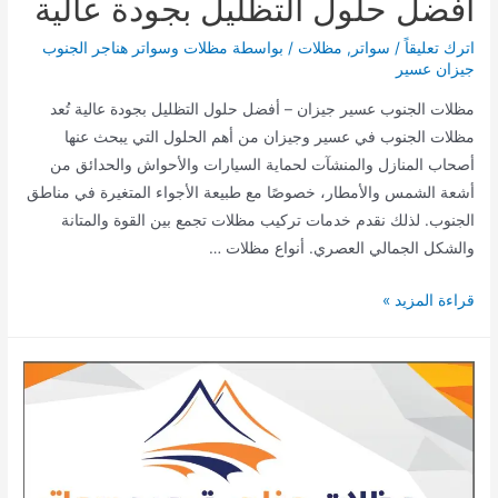
أفضل حلول التظليل بجودة عالية
مع
أهم
اترك تعليقاً
/
سواتر
,
مظلات
/ بواسطة
مظلات وسواتر هناجر الجنوب
جيزان عسير
الأسئلة
الشائعة
مظلات الجنوب عسير جيزان – أفضل حلول التظليل بجودة عالية تُعد
مظلات الجنوب في عسير وجيزان من أهم الحلول التي يبحث عنها
أصحاب المنازل والمنشآت لحماية السيارات والأحواش والحدائق من
أشعة الشمس والأمطار، خصوصًا مع طبيعة الأجواء المتغيرة في مناطق
الجنوب. لذلك نقدم خدمات تركيب مظلات تجمع بين القوة والمتانة
والشكل الجمالي العصري. أنواع مظلات …
مظلات
قراءة المزيد »
الجنوب
عسير
جيزان
–
أفضل
حلول
التظليل