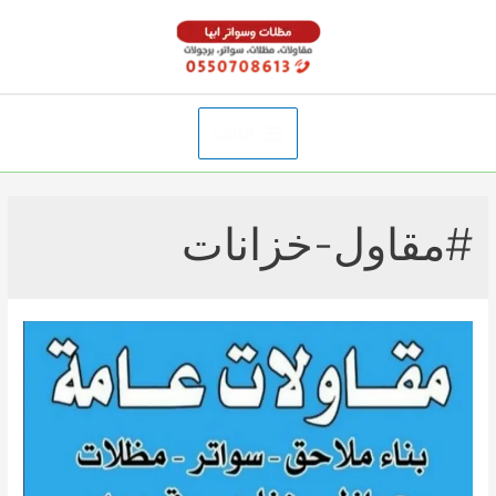
خطي
لى
لمحتوى
القائمة
Main
Menu
#مقاول-خزانات