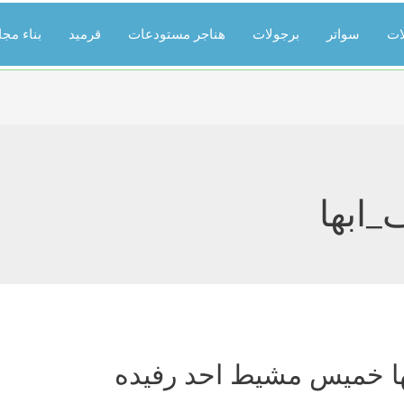
ات
سواتر
برجولات
هناجر مستودعات
قرميد
بناء مج
_ابها
بها خميس مشيط احد رفيده