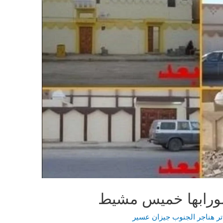
ورابها خميس مشيط
ر هناجر الجنوب جيزان عسير