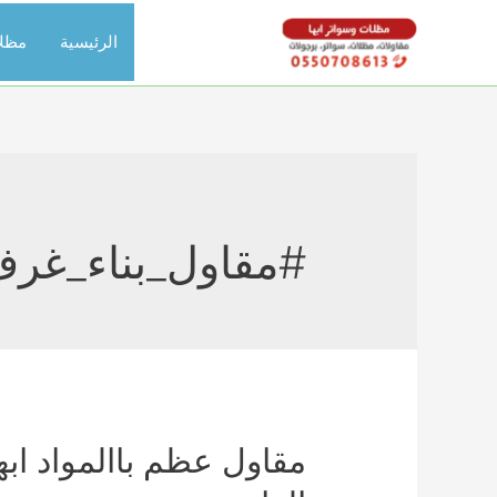
خطي
الرئيسية
مظل
لى
لمحتوى
#مقاول_بناء_غرف
مقاول عظم باالمواد ا