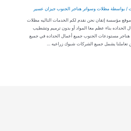
ت
/ بواسطة
مظلات وسواتر هناجر الجنوب جيزان عسير
056 مرحبا بكم في موقع مؤسسة إتقان نحن نقدم لكم الخدمات التاليه مظلات
الحداده بناء عظم معا المواد أو بدون ترميم وتشطيب
جميع الفلل والقصور للتواصل 0564593480 هناجر مستودعات الجنوب جميع أعمال الحداده في جميع
 تعاملنا يشمل جميع الشركات شبوك زراعيه …