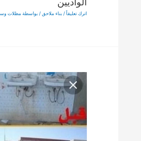
الواديين
اترك تعليقاً
/
بناء ملاحق
/ بواسطة
مظلات وسوا