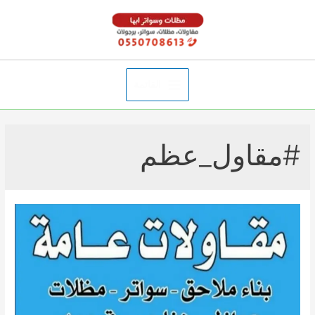
خطي
لى
لمحتوى
القائمة
Main
Menu
#مقاول_عظم