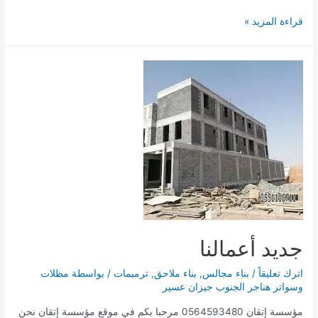
مقاولات
قراءة المزيد »
الجنوب
أبها
تركيب
سواتر
أبها
الجنوب
جديد أعمالنا
اترك تعليقاً
/
بناء مجالس
,
بناء ملاحق
,
ترميمات
/ بواسطة
مظلات
وسواتر هناجر الجنوب جيزان عسير
مؤسسة إتقان 0564593480 مرحبا بكم في موقع مؤسسة إتقان نحن