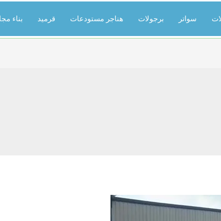
ات
سواتر
برجولات
هناجر مستودعات
قرميد
بناء مج