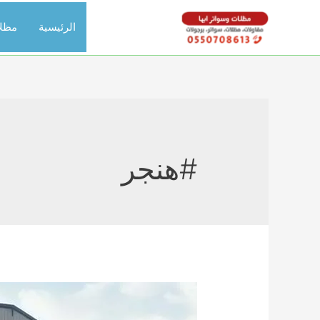
خطي
الرئيسية
مظل
لى
لمحتوى
#هنجر