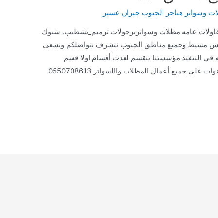
ت وسواتر هناجر الجنوب جيزان عسير
قاولات عامه مظلات وسواتربرجولات ترميم_تشطيب. شبوك
خميس مشيط وجميع مناطق الجنوب نتشرف بتواصلكم ونسعى
ه في التنفيذ مؤسستنا تنقسم لعدت أقسام اولا قسم
المظلات واالسواتر خامات كوري ظمان ١٠ سنوات على جميع أعمال المظلات واالسواتر 0550708613