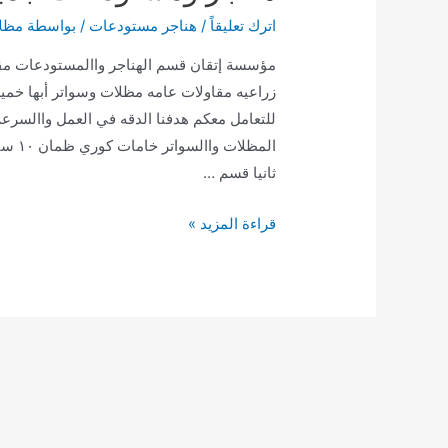
اترك تعليقاً
/
هناجر مستودعات
/ بواسطة
مظلا
مؤسسة إتقان قسم الهناجر واالمستودعات م
زراعيه مقاولات عامه مظلات وسواتر أبها 
للتعامل معكم هدفنا الدقه في العمل واالسرع
ثانيا قسم …
هناجر
قراءة المزيد »
ومستودعات
جميع
مناطق
المملكة