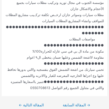
مؤسسة الجنوب في مجال توريد وتركيب مظلات سيارات بجميع
الأحجام والاشكال جازان
مظلات سيارات وسواتر جازان ارخــص تكلفة تركــيب مشاريع المظلات
للمواقف وانشاء المشاريع المظلات السيارات
●●●●●●●●●●●●●●●●●●●●●●●●●●●●●●●
●●●●●●●
مواصفات المظلات
●●●●●●●●●●●●●●●●●●●
مكونة من مادة ال بي في سي عازله للحرارة100%
مقاومة لااشعة الشمس وعليها ضمان يتخطى ال٩ اعوام
●●●●●●●●●●●●●●●●●●●
تحمي سيارتك من اشعة الشمش الفوق بنفسجيه واالتي بدورها تحافظ
عليها وع اجزاها الخارجيه المعرضه للغبار واالاتربه واالشمس
●●●●●●●●●●●●●●●●●●●تتميز بااسعارها المتميزه
واالتي في متناول الجميع رقم التواصل 0550708613
تصفّح
→
المقالة السابقة
المقالة التالية
←