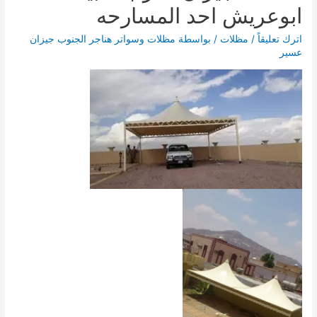
ابوعريش احد المسارحه
اترك تعليقاً
/
مظلات
/ بواسطة
مظلات وسواتر هناجر الجنوب جيزان
عسير