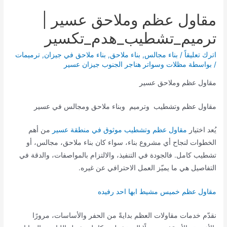
مقاول عظم وملاحق عسير |
ترميم_تشطيب_هدم_تكسير
اترك تعليقاً
/
بناء مجالس
,
بناء ملاحق
,
بناء ملاحق في جيزان
,
ترميمات
/ بواسطة
مظلات وسواتر هناجر الجنوب جيزان عسير
مقاول عظم وملاحق عسير
مقاول عظم وتشطيب وترميم وبناء ملاحق ومجالس في عسير
يُعد اختيار
مقاول عظم وتشطيب موثوق في منطقة عسير
من أهم
الخطوات لنجاح أي مشروع بناء، سواء كان بناء ملاحق، مجالس، أو
تشطيب كامل. فالجودة في التنفيذ، والالتزام بالمواصفات، والدقة في
التفاصيل هي ما يميّز العمل الاحترافي عن غيره.
مقاول عظم خميس مشيط ابها احد رفيده
نقدّم خدمات مقاولات العظم بدايةً من الحفر والأساسات، مرورًا