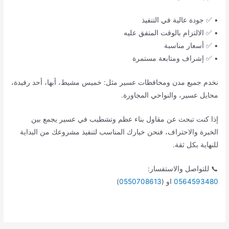
• ✅ جودة عالية في التنفيذ
• ✅ الالتزام بالوقت المتفق عليه
• ✅ أسعار مناسبة
• ✅ إشراف ومتابعة مستمرة
نخدم جميع مدن ومحافظات عسير مثل: خميس مشيط، أبها، أحد رفيدة،
محايل عسير، والنواحي المجاورة.
إذا كنت تبحث عن مقاول بناء عظم وتشطيب في عسير يجمع بين
الخبرة والاحتراف، فنحن خيارك المناسب لتنفيذ مشروعك من البداية
للنهاية بكل ثقة.
📞 للتواصل والاستفسار:
0564593480
او (
0550708613
)