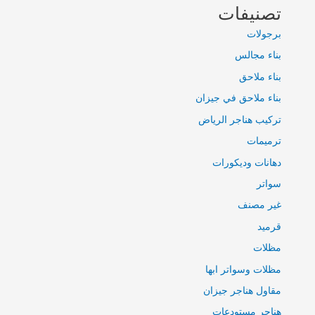
تصنيفات
برجولات
بناء مجالس
بناء ملاحق
بناء ملاحق في جيزان
تركيب هناجر الرياض
ترميمات
دهانات وديكورات
سواتر
غير مصنف
قرميد
مظلات
مظلات وسواتر ابها
مقاول هناجر جيزان
هناجر مستودعات